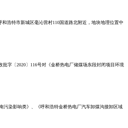
区呼和浩特市新城区毫沁营村110国道路北附近，地块地理位置中
政批字〔2020〕116号对《金桥热电厂储煤场东段封闭项目环境
指南污染影响类》、《呼和浩特金桥热电厂汽车卸煤沟接卸区域