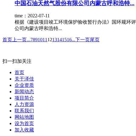
中国石油天然气股份有限公司内蒙古呼和浩特...
time：2022-07-11
根据《建设项目竣工环境保护验收暂行办法》国环规环评[2
公司内蒙古呼和浩特...
首页
上一页
...
7
8
9
10
11
12
13
14
15
16
...
下一页
尾页
扫一扫加关注
首页
关于泽佳
企业资质
新闻动态
项目简介
人力资源
联系我们
网站地图
设为首页
加入收藏